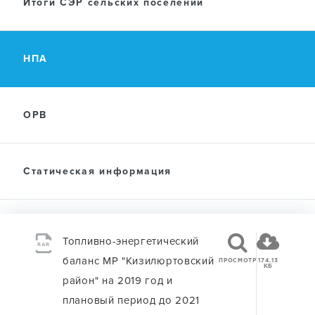
Итоги СЭР сельских поселений
ПРЕСС-ЦЕНТР
НПА
ДОКУМЕНТЫ
ОРВ
Статическая информация
Топливно-энергетический
RAR
баланс МР "Кизилюртовский
ПРОСМОТР
174.13
КБ
район" на 2019 год и
плановый период до 2021